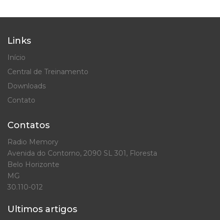
Links
Início
Central de Treinamento
Downloads
Contato
Contatos
Radio Memory
Avenida do Contorno, 2090 SL 301, Floresta
Belo Horizonte
MG
30.110-012
Ultimos artigos