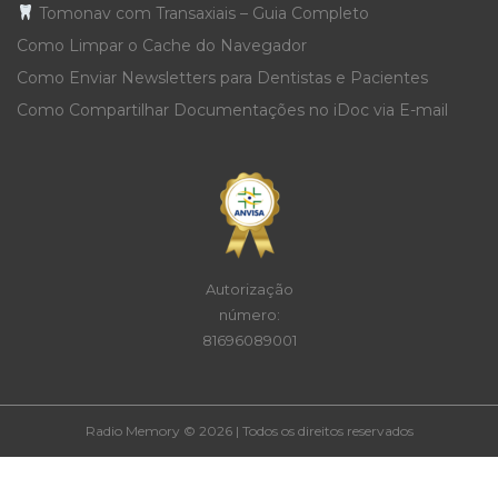
Tomonav com Transaxiais – Guia Completo
Como Limpar o Cache do Navegador
Como Enviar Newsletters para Dentistas e Pacientes
Como Compartilhar Documentações no iDoc via E-mail
Autorização
número:
81696089001
Radio Memory © 2026 | Todos os direitos reservados