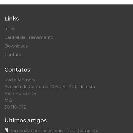
Links
Início
Central de Treinamento
Downloads
Contato
Contatos
Radio Memory
Avenida do Contorno, 2090 SL 301, Floresta
Belo Horizonte
MG
30.110-012
Ultimos artigos
Tomonav com Transaxiais – Guia Completo