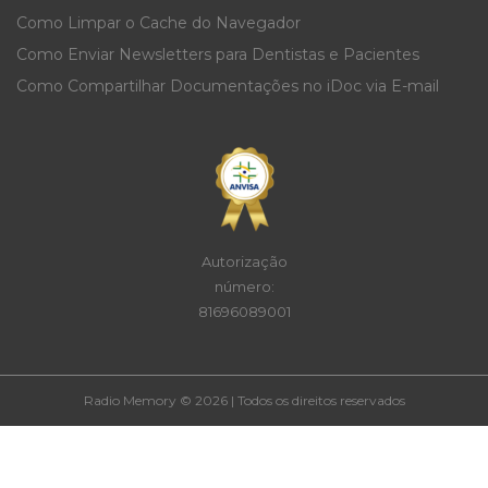
Como Limpar o Cache do Navegador
Como Enviar Newsletters para Dentistas e Pacientes
Como Compartilhar Documentações no iDoc via E-mail
Autorização
número:
81696089001
Radio Memory © 2026 | Todos os direitos reservados