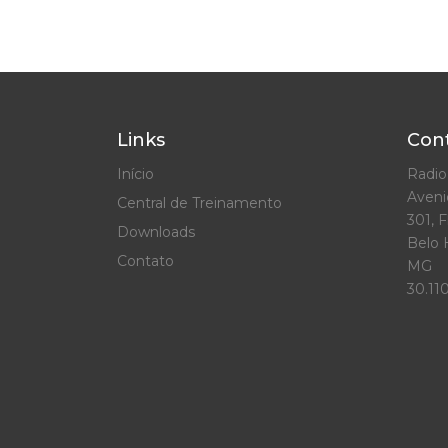
Links
Con
Início
Radi
Aveni
Central de Treinamento
301, F
Downloads
Belo 
Contato
MG
30.11