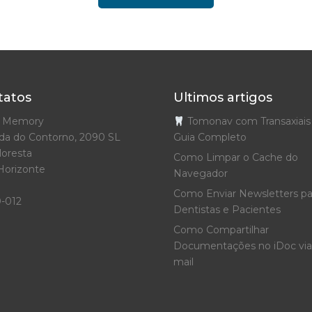
tatos
Ultimos artigos
o Memory
Tomonav com Transaxiais
da do Contorno, 2090 SL
Guia Completo
loresta
Como Limpar o Cache do
Horizonte
Navegador
Como Enviar Newsletters pa
0-012
Dentistas e Pacientes
Como Compartilhar
Documentações no iDoc via
mail