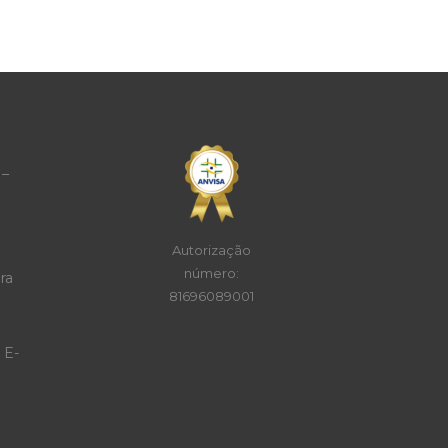
 –
Autorização
número:
ra
81696089001
 E-