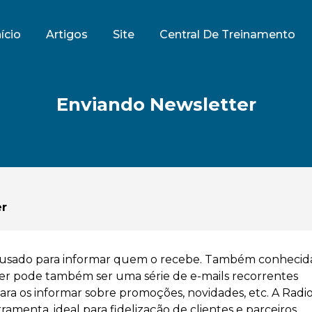
nício
Artigos
Site
Central De Treinamento
Enviando Newsletter
er
 usado para informar quem o recebe. Também conhecid
ter pode também ser uma série de e-mails recorrentes
ara os informar sobre promoções, novidades, etc. A Radi
amenta, ideal para fidelização de clientes e parceiros.